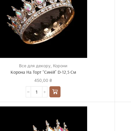
Все для декору
,
Корони
Корона На Торт “Синій” D-12,5 См
450,00
₴