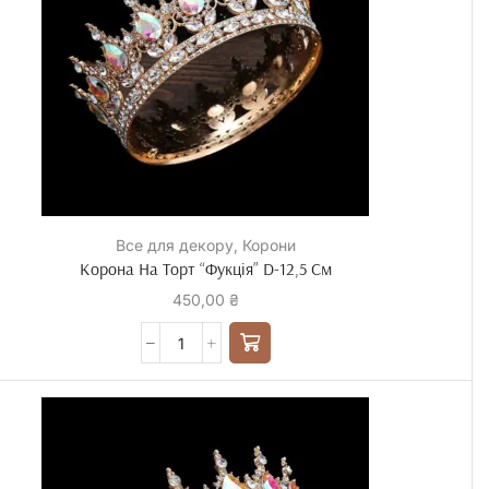
Все для декору
,
Корони
Корона На Торт “Фукція” D-12,5 См
450,00
₴