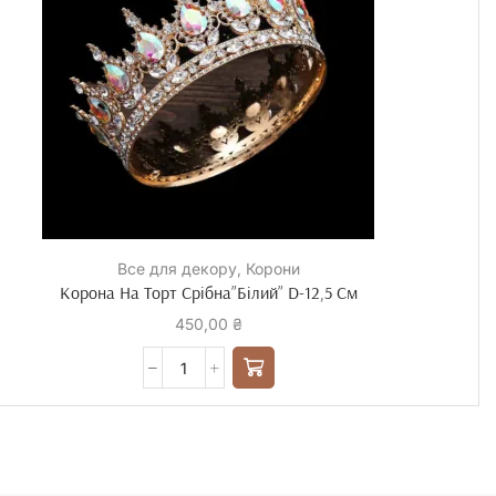
Все для декору
,
Корони
Корона На Торт Срібна”Білий” D-12,5 См
450,00
₴