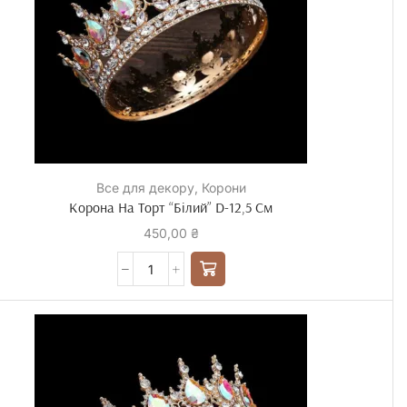
Все для декору
,
Корони
Корона На Торт “Білий” D-12,5 См
450,00
₴