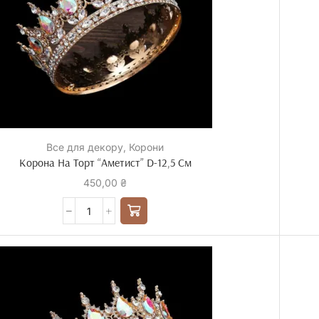
Все для декору
,
Корони
Корона На Торт “Аметист” D-12,5 См
450,00
₴