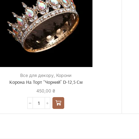
Все для декору
,
Корони
Корона На Торт “Чорний” D-12,5 См
450,00
₴