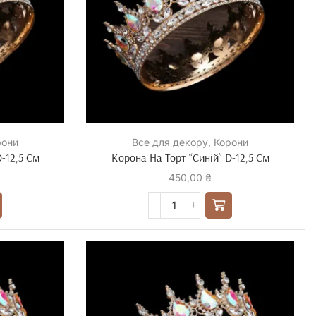
рони
Все для декору
,
Корони
-12,5 См
Корона На Торт “Синій” D-12,5 См
450,00
₴