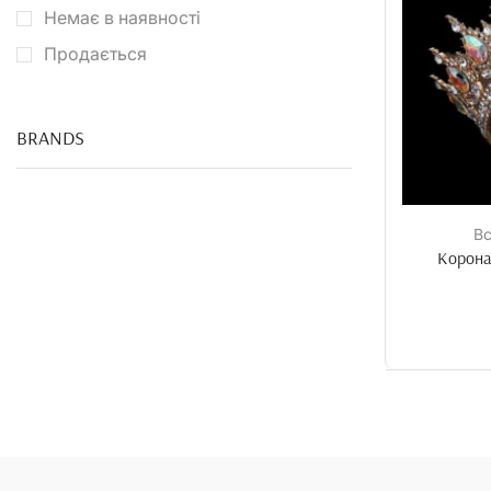
Немає в наявності
Продається
BRANDS
Вс
Корона 
ХАРЧОВИЙ
ДРУК
Від 5шт -