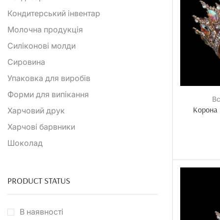
Кондитерський інвентар
Молочна продукція
Силіконові молди
Сировина
Упаковка для виробів
Форми для випікання
Вс
Корона 
Харчовий друк
Харчові барвники
Шоколад
PRODUCT STATUS
В наявності