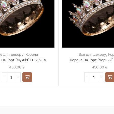
е для декору
,
Корони
Все для декору
,
Ко
На Торт “Фукція” D-12,5 См
Корона На Торт “Чорний” 
450,00
₴
450,00
₴