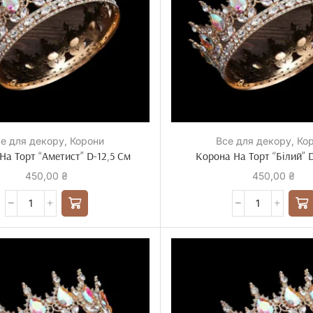
е для декору
,
Корони
Все для декору
,
Ко
На Торт “Аметист” D-12,5 См
Корона На Торт “Білий” D
450,00
₴
450,00
₴