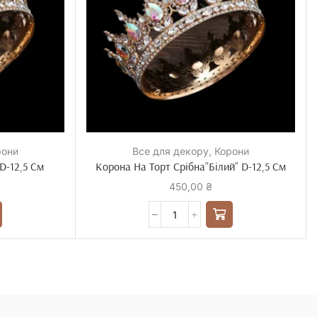
рони
Все для декору
,
Корони
D-12,5 См
Корона На Торт Срібна”Білий” D-12,5 См
450,00
₴