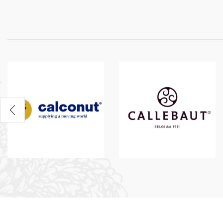
35грн
Від 5шт -
30грн