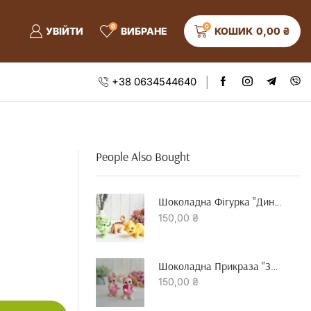
0
0
УВІЙТИ
ВИБРАНЕ
КОШИК
0,00
₴
+38 0634544640
People Also Bought
Шоколадна Фігурка "динозавр"
150,00
₴
Шоколадна Прикраза "зайчик З Серцем"
150,00
₴