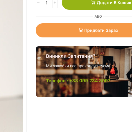
Додати В Кошик
АБО
Придбати Зараз
Виникли Запитання?
Ми залюбки вас проконсультуємо.
Телефон : +38 099 234 3097