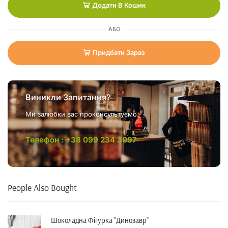
Додати В Кошик
АБО
Придбати Зараз
Виникли Запитання?
Ми залюбки вас проконсультуємо.
Телефон : +38 099 234 3097
People Also Bought
Шоколадна Фігурка "динозавр"