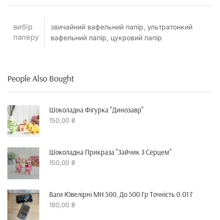
вибір
звичайний вафельний папір, ультратонкий
паперу
вафельний папір, цукровий папір
People Also Bought
Шоколадна Фігурка "динозавр"
150,00
₴
Шоколадна Прикраза "зайчик З Серцем"
150,00
₴
Ваги Ювелірні MH 500, До 500 Гр Точність 0.01 Г
180,00
₴