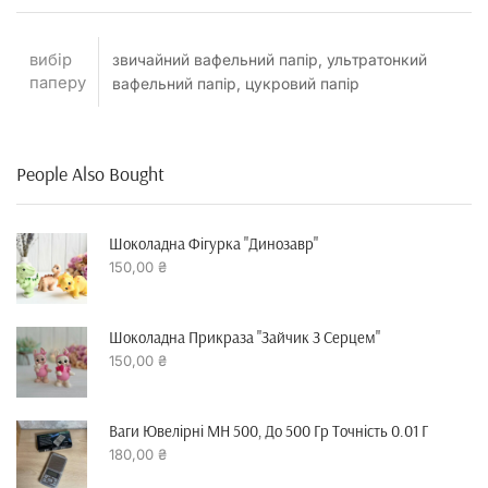
вибір
звичайний вафельний папір, ультратонкий
паперу
вафельний папір, цукровий папір
People Also Bought
Шоколадна Фігурка "динозавр"
150,00
₴
Шоколадна Прикраза "зайчик З Серцем"
150,00
₴
Ваги Ювелірні MH 500, До 500 Гр Точність 0.01 Г
180,00
₴