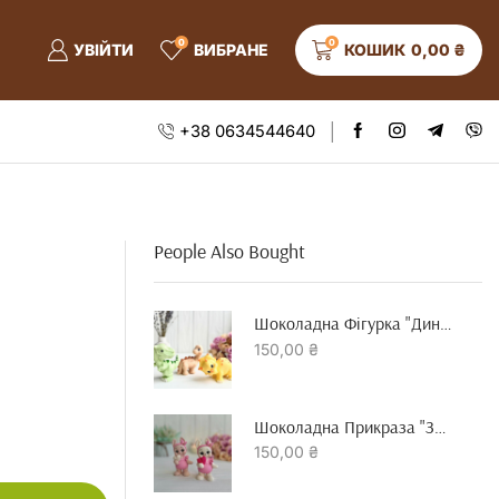
0
0
УВІЙТИ
ВИБРАНЕ
КОШИК
0,00
₴
+38 0634544640
People Also Bought
Шоколадна Фігурка "динозавр"
150,00
₴
Шоколадна Прикраза "зайчик З Серцем"
150,00
₴