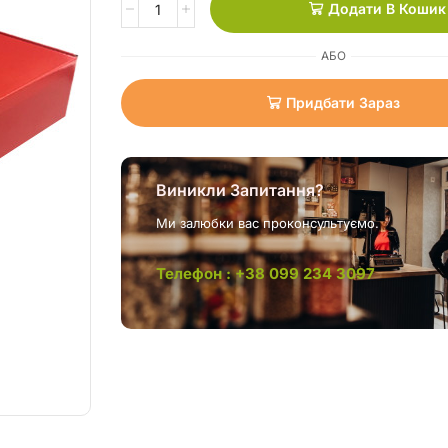
Додати В Кошик
АБО
Придбати Зараз
Виникли Запитання?
Ми залюбки вас проконсультуємо.
Телефон : +38 099 234 3097