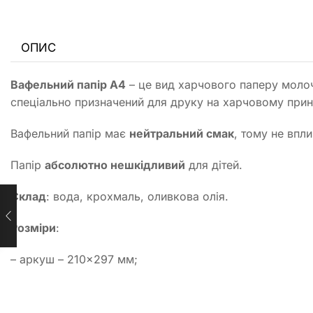
ОПИС
Вафельний папір А4
– це вид харчового паперу молочн
спеціально призначений для друку на харчовому прин
Вафельний папір має
нейтральний смак
, тому не впл
Папір
абсолютно нешкідливий
для дітей.
Склад
: вода, крохмаль, оливкова олія.
Розміри
:
– аркуш – 210×297 мм;