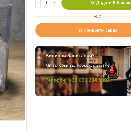
Додати В Кошик
АБО
Придбати Зараз
Виникли Запитання?
Ми залюбки вас проконсультуємо.
Телефон : +38 099 234 3097