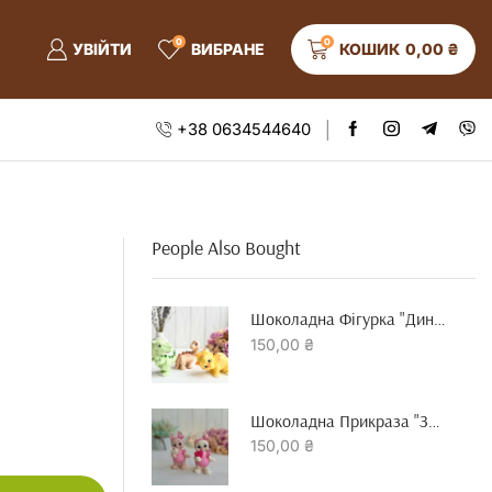
0
0
УВІЙТИ
ВИБРАНЕ
КОШИК
0,00
₴
+38 0634544640
People Also Bought
Шоколадна Фігурка "динозавр"
150,00
₴
Шоколадна Прикраза "зайчик З Серцем"
150,00
₴