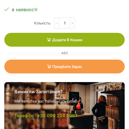
в наявності
Додати В Кошик
АБО
Придбати Зараз
Виникли Запитання?
Ми залюбки вас проконсультуємо.
Телефон : +38 099 234 3097