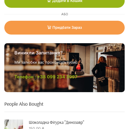
Додати В Кошик
АБО
Придбати Зараз
Виникли Запитання?
Ми залюбки вас проконсультуємо.
Телефон : +38 099 234 3097
People Also Bought
Шоколадна Фігурка "динозавр"
150,00
₴