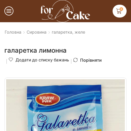
0
Головна
Сировина
галаретка, желе
галаретка лимонна
Додати до списку бажань
Порівняти