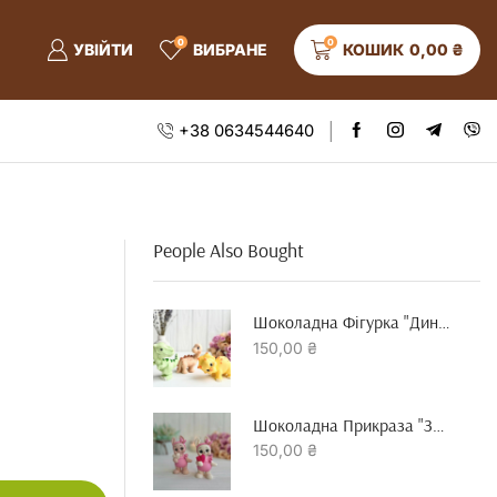
0
0
УВІЙТИ
ВИБРАНЕ
КОШИК
0,00
₴
+38 0634544640
People Also Bought
Шоколадна Фігурка "динозавр"
150,00
₴
Шоколадна Прикраза "зайчик З Серцем"
150,00
₴