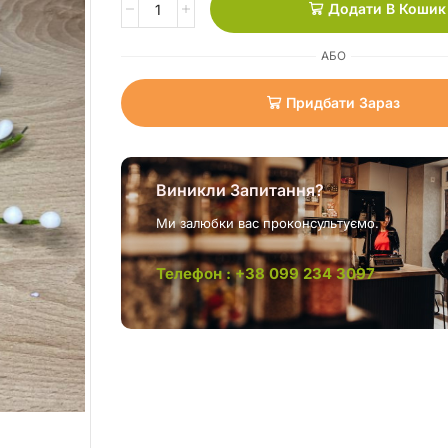
Додати В Кошик
АБО
Придбати Зараз
Виникли Запитання?
Ми залюбки вас проконсультуємо.
Телефон : +38 099 234 3097