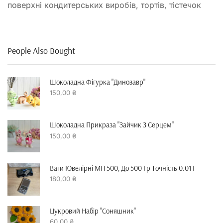
поверхні кондитерських виробів, тортів, тістечок
People Also Bought
Шоколадна Фігурка "динозавр"
150,00
₴
Шоколадна Прикраза "зайчик З Серцем"
150,00
₴
Ваги Ювелірні MH 500, До 500 Гр Точність 0.01 Г
180,00
₴
Цукровий Набір "Соняшник"
60,00
₴