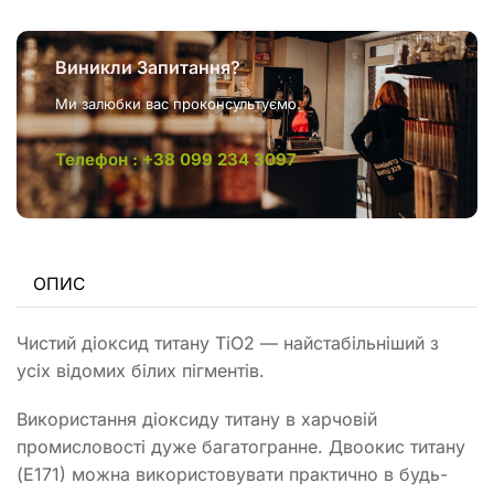
Виникли Запитання?
Ми залюбки вас проконсультуємо.
Телефон : +38 099 234 3097
ОПИС
Чистий діоксид титану TiO2 — найстабільніший з
усіх відомих білих пігментів.
Використання діоксиду титану в харчовій
промисловості дуже багатогранне. Двоокис титану
(Е171) можна використовувати практично в будь-