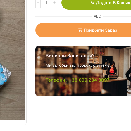
Додати В Кошик
АБО
Придбати Зараз
Виникли Запитання?
Ми залюбки вас проконсультуємо.
Телефон : +38 099 234 3097