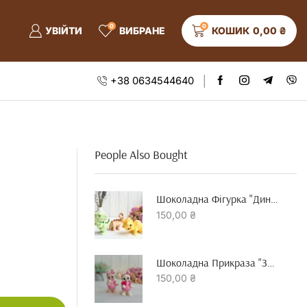
0
0
УВІЙТИ
ВИБРАНЕ
КОШИК
0,00
₴
+38 0634544640
People Also Bought
Шоколадна Фігурка "динозавр"
150,00
₴
Шоколадна Прикраза "зайчик З Серцем"
150,00
₴