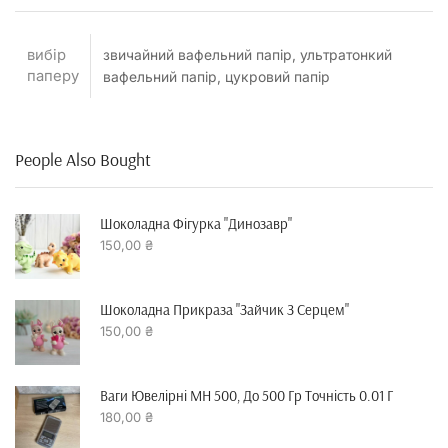
вибір
звичайний вафельний папір, ультратонкий
паперу
вафельний папір, цукровий папір
People Also Bought
Шоколадна Фігурка "динозавр"
150,00
₴
Шоколадна Прикраза "зайчик З Серцем"
150,00
₴
Ваги Ювелірні MH 500, До 500 Гр Точність 0.01 Г
180,00
₴