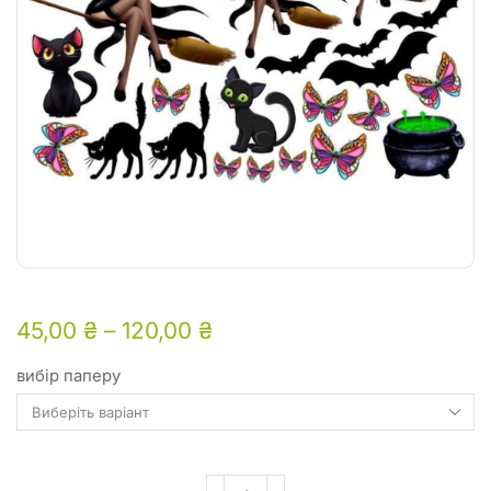
45,00
₴
–
120,00
₴
вибір паперу