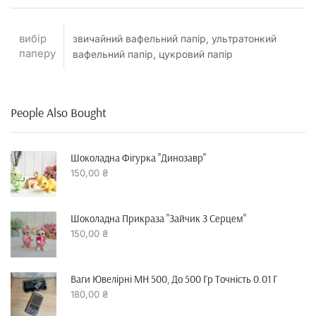
вибір
звичайний вафельний папір, ультратонкий
паперу
вафельний папір, цукровий папір
People Also Bought
Шоколадна Фігурка "динозавр"
150,00
₴
Шоколадна Прикраза "зайчик З Серцем"
150,00
₴
Ваги Ювелірні MH 500, До 500 Гр Точність 0.01 Г
180,00
₴