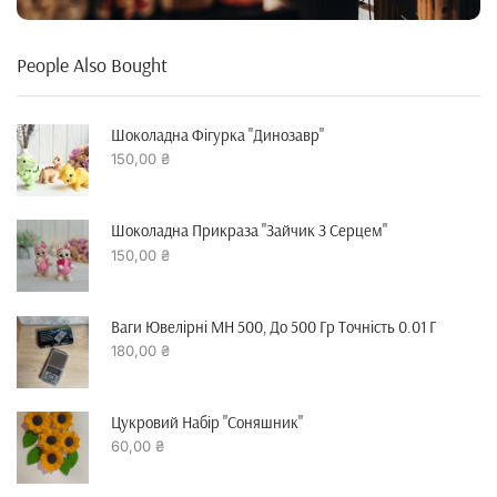
People Also Bought
Шоколадна Фігурка "динозавр"
150,00
₴
Шоколадна Прикраза "зайчик З Серцем"
150,00
₴
Ваги Ювелірні MH 500, До 500 Гр Точність 0.01 Г
180,00
₴
Цукровий Набір "Соняшник"
60,00
₴