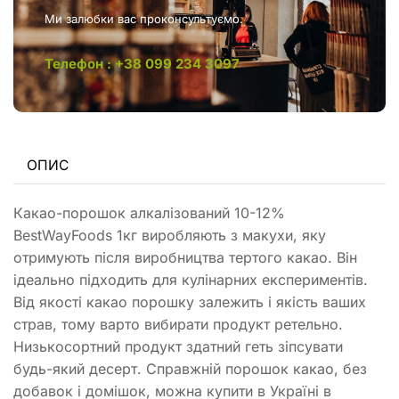
Ми залюбки вас проконсультуємо.
Телефон : +38 099 234 3097
ОПИС
Какао-порошок алкалізований 10-12%
BestWayFoods 1кг виробляють з макухи, яку
отримують після виробництва тертого какао. Він
ідеально підходить для кулінарних експериментів.
Від якості какао порошку залежить і якість ваших
страв, тому варто вибирати продукт ретельно.
Низькосортний продукт здатний геть зіпсувати
будь-який десерт. Справжній порошок какао, без
добавок і домішок, можна купити в Україні в