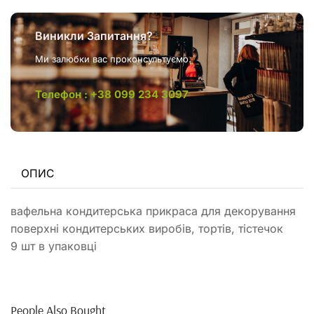
Виникли Запитання?
Ми залюбки вас проконсультуємо.
Телефон : +38 099 234 3097
ОПИС
вафельна кондитерська прикраса для декорування
поверхні кондитерських виробів, тортів, тістечок
9 шт в упаковці
People Also Bought