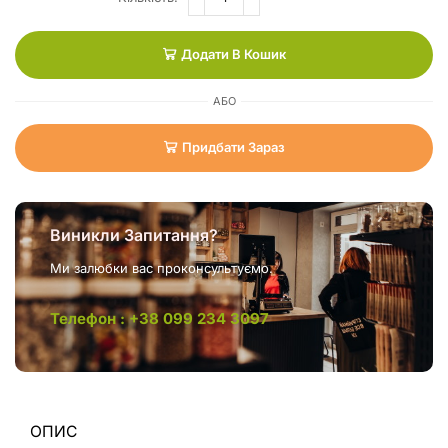
Додати В Кошик
АБО
Придбати Зараз
Виникли Запитання?
Ми залюбки вас проконсультуємо.
Телефон : +38 099 234 3097
ОПИС