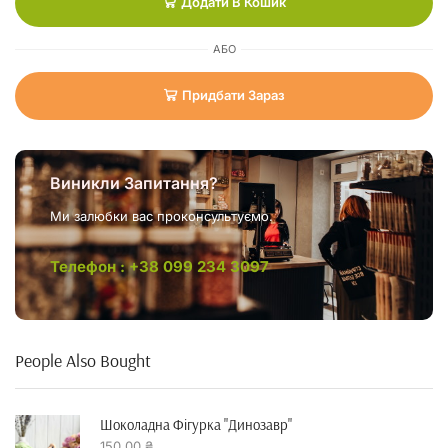
Додати В Кошик
АБО
Придбати Зараз
Виникли Запитання?
Ми залюбки вас проконсультуємо.
Телефон : +38 099 234 3097
People Also Bought
Шоколадна Фігурка "динозавр"
150,00
₴