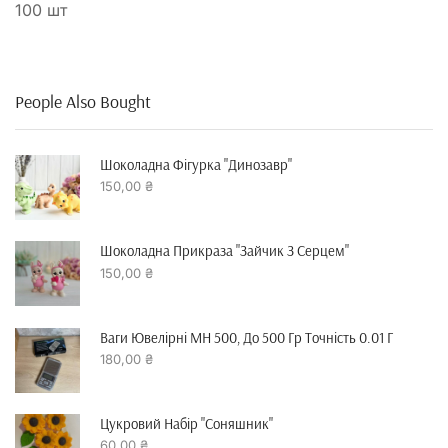
100 шт
People Also Bought
Шоколадна Фігурка "динозавр"
150,00
₴
Шоколадна Прикраза "зайчик З Серцем"
150,00
₴
Ваги Ювелірні MH 500, До 500 Гр Точність 0.01 Г
180,00
₴
Цукровий Набір "Соняшник"
60,00
₴