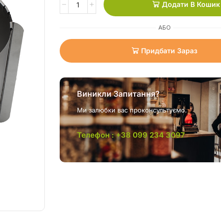
Додати В Кошик
АБО
Придбати Зараз
Виникли Запитання?
Ми залюбки вас проконсультуємо.
Телефон : +38 099 234 3097