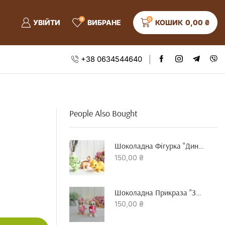
0
0
УВІЙТИ
ВИБРАНЕ
КОШИК
0,00
₴
+38 0634544640
People Also Bought
Шоколадна Фігурка "динозавр"
150,00
₴
Шоколадна Прикраза "зайчик З Серцем"
150,00
₴