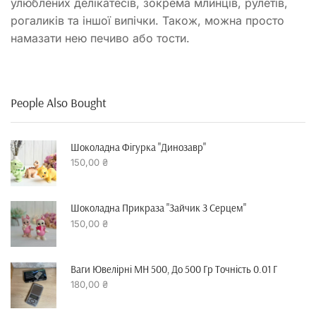
улюблених делікатесів, зокрема млинців, рулетів,
рогаликів та іншої випічки. Також, можна просто
намазати нею печиво або тости.
People Also Bought
Шоколадна Фігурка "динозавр"
150,00
₴
Шоколадна Прикраза "зайчик З Серцем"
150,00
₴
Ваги Ювелірні MH 500, До 500 Гр Точність 0.01 Г
180,00
₴