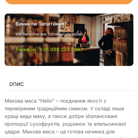
Виникли Запитання?
Ми залюбки вас проконсультуємо.
Телефон : +38 099 234 3097
ОПИС
Макова маса “Helio” – поєднання якості з
перевіреним традиційним смаком. У складі лише
кращі види маку, а також добре збалансовані
пропорції сухофруктів, родзинок та апельсинової
цедри. Макова маса – це готова начинка для