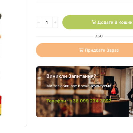
Додати В Кошик
АБО
Придбати Зараз
Виникли Запитання?
Ми залюбки вас проконсультуємо.
Телефон : +38 099 234 3097