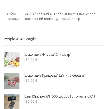
вибір
звичайний вафельний папір, ультратонкий
паперу
вафельний папір, цукровий папір
People Also Bought
Шоколадна Фігурка "динозавр"
150,00
₴
Шоколадна Прикраза "зайчик З Серцем"
150,00
₴
Ваги Ювелірні MH 500, До 500 Гр Точність 0.01 Г
180,00
₴