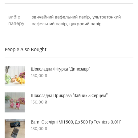
вибір
звичайний вафельний папір, ультратонкий
паперу
вафельний папір, цукровий папір
People Also Bought
Шоколадна Фігурка "динозавр"
150,00
₴
Шоколадна Прикраза "зайчик З Серцем"
150,00
₴
Ваги Ювелірні MH 500, До 500 Гр Точність 0.01 Г
180,00
₴