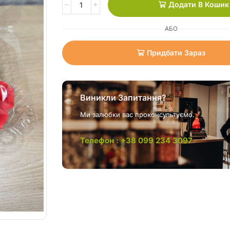
Додати В Кошик
АБО
Придбати Зараз
Виникли Запитання?
Ми залюбки вас проконсультуємо.
Телефон : +38 099 234 3097