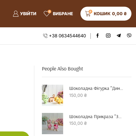
0
0
УВІЙТИ
ВИБРАНЕ
КОШИК
0,00
₴
+38 0634544640
People Also Bought
Шоколадна Фігурка "динозавр"
150,00
₴
Шоколадна Прикраза "зайчик З Серцем"
150,00
₴