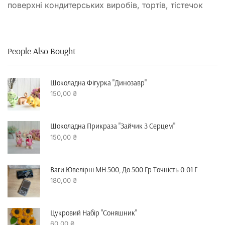
поверхні кондитерських виробів, тортів, тістечок
People Also Bought
Шоколадна Фігурка "динозавр"
150,00
₴
Шоколадна Прикраза "зайчик З Серцем"
150,00
₴
Ваги Ювелірні MH 500, До 500 Гр Точність 0.01 Г
180,00
₴
Цукровий Набір "Соняшник"
60,00
₴