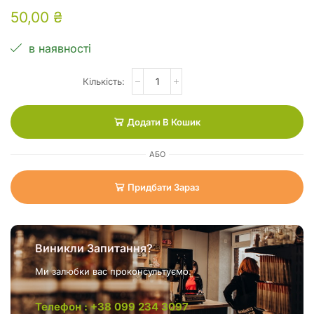
50,00
₴
в наявності
Додати В Кошик
АБО
Придбати Зараз
Виникли Запитання?
Ми залюбки вас проконсультуємо.
Телефон : +38 099 234 3097