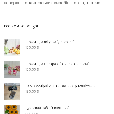
поверхні кондитерських виробів, тортів, тістечок
People Also Bought
Шоколадна Фігурка "динозавр"
150,00
₴
Шоколадна Прикраза "зайчик З Серцем"
150,00
₴
Ваги Ювелірні MH 500, До 500 Гр Точність 0.01 Г
180,00
₴
Цукровий Набір "Соняшник"
60,00
₴