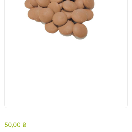
50,00
₴