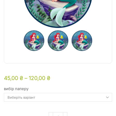
45,00
₴
–
120,00
₴
вибір паперу