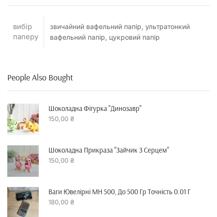
вибір
звичайний вафельний папір, ультратонкий
паперу
вафельний папір, цукровий папір
People Also Bought
Шоколадна Фігурка "динозавр"
150,00
₴
Шоколадна Прикраза "зайчик З Серцем"
150,00
₴
Ваги Ювелірні MH 500, До 500 Гр Точність 0.01 Г
180,00
₴