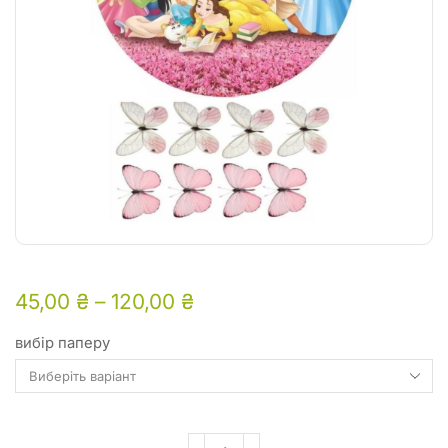
45,00
₴
–
120,00
₴
вибір паперу