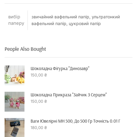
вибір
звичайний вафельний папір, ультратонкий
паперу
вафельний папір, цукровий папір
People Also Bought
Шоколадна Фігурка "динозавр"
150,00
₴
Шоколадна Прикраза "зайчик З Серцем"
150,00
₴
Ваги Ювелірні MH 500, До 500 Гр Точність 0.01 Г
180,00
₴