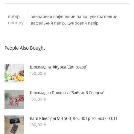
вибір
звичайний вафельний папір, ультратонкий
паперу
вафельний папір, цукровий папір
People Also Bought
Шоколадна Фігурка "динозавр"
150,00
₴
Шоколадна Прикраза "зайчик З Серцем"
150,00
₴
Ваги Ювелірні MH 500, До 500 Гр Точність 0.01 Г
180,00
₴