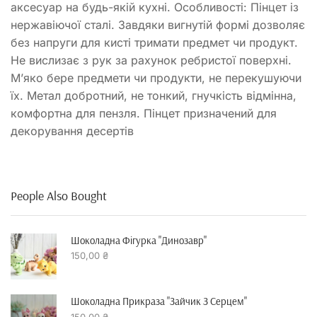
аксесуар на будь-якій кухні. Особливості: Пінцет із
нержавіючої сталі. Завдяки вигнутій формі дозволяє
без напруги для кисті тримати предмет чи продукт.
Не вислизає з рук за рахунок ребристої поверхні.
М’яко бере предмети чи продукти, не перекушуючи
їх. Метал добротний, не тонкий, гнучкість відмінна,
комфортна для пензля. Пінцет призначений для
декорування десертів
People Also Bought
Шоколадна Фігурка "динозавр"
150,00
₴
Шоколадна Прикраза "зайчик З Серцем"
150,00
₴