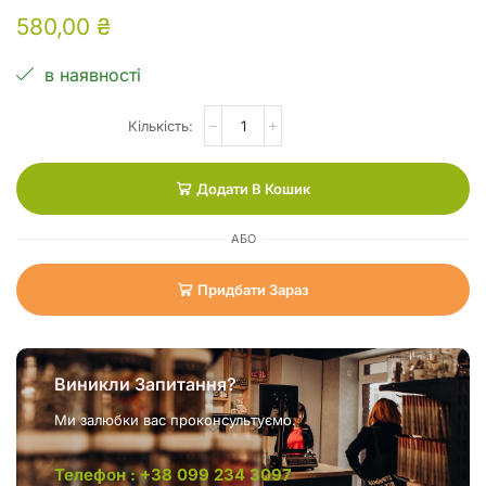
580,00
₴
в наявності
Додати В Кошик
АБО
Придбати Зараз
Виникли Запитання?
Ми залюбки вас проконсультуємо.
Телефон : +38 099 234 3097