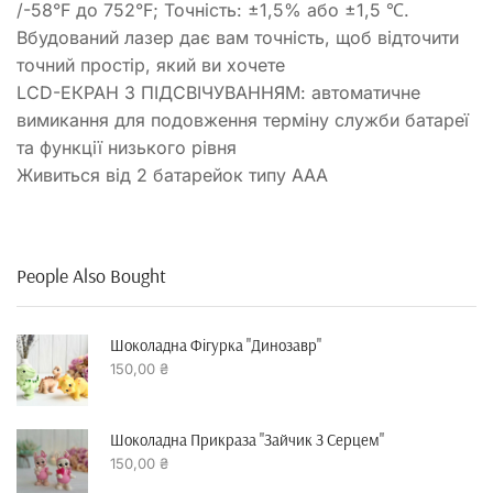
/-58°F до 752°F; Точність: ±1,5% або ±1,5 ℃.
Вбудований лазер дає вам точність, щоб відточити
точний простір, який ви хочете
LCD-ЕКРАН З ПІДСВІЧУВАННЯМ: автоматичне
вимикання для подовження терміну служби батареї
та функції низького рівня
Живиться від 2 батарейок типу AAA
People Also Bought
Шоколадна Фігурка "динозавр"
150,00
₴
Шоколадна Прикраза "зайчик З Серцем"
150,00
₴