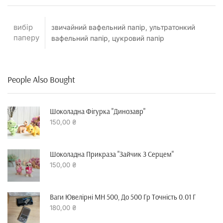
вибір
звичайний вафельний папір, ультратонкий
паперу
вафельний папір, цукровий папір
People Also Bought
Шоколадна Фігурка "динозавр"
150,00
₴
Шоколадна Прикраза "зайчик З Серцем"
150,00
₴
Ваги Ювелірні MH 500, До 500 Гр Точність 0.01 Г
180,00
₴