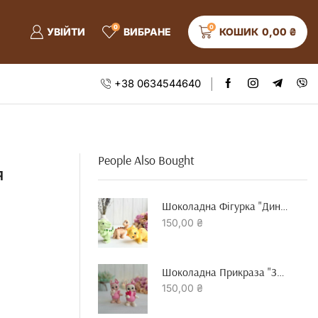
0
0
УВІЙТИ
ВИБРАНЕ
КОШИК
0,00
₴
+38 0634544640
People Also Bought
я
Шоколадна Фігурка "динозавр"
150,00
₴
Шоколадна Прикраза "зайчик З Серцем"
150,00
₴