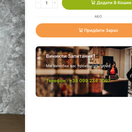
Додати В Кошик
АБО
Придбати Зараз
Виникли Запитання?
Ми залюбки вас проконсультуємо.
Телефон : +38 099 234 3097