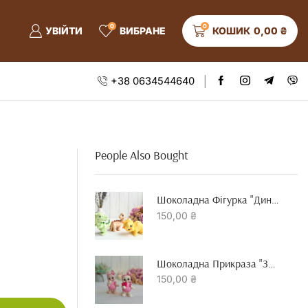
0
0
УВІЙТИ
ВИБРАНЕ
КОШИК
0,00
₴
+38 0634544640
People Also Bought
Шоколадна Фігурка "динозавр"
150,00
₴
Шоколадна Прикраза "зайчик З Серцем"
150,00
₴