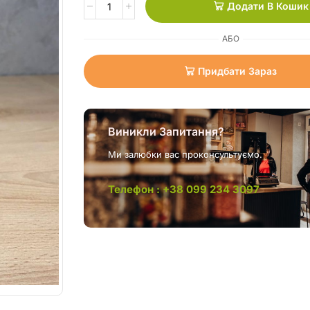
Додати В Кошик
АБО
Придбати Зараз
Виникли Запитання?
Ми залюбки вас проконсультуємо.
Телефон : +38 099 234 3097