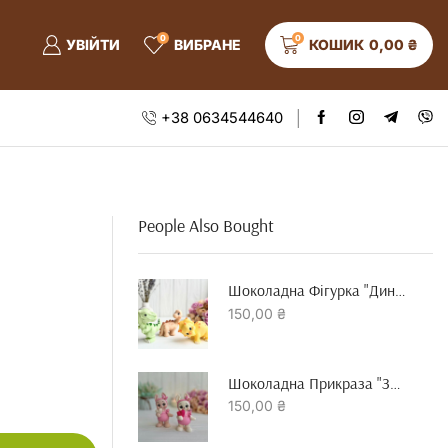
0
0
УВІЙТИ
ВИБРАНЕ
КОШИК
0,00
₴
+38 0634544640
People Also Bought
Шоколадна Фігурка "динозавр"
150,00
₴
Шоколадна Прикраза "зайчик З Серцем"
150,00
₴