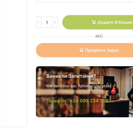
Додати В Кошик
АБО
Придбати Зараз
Виникли Запитання?
Ми залюбки вас проконсультуємо.
Телефон : +38 099 234 3097