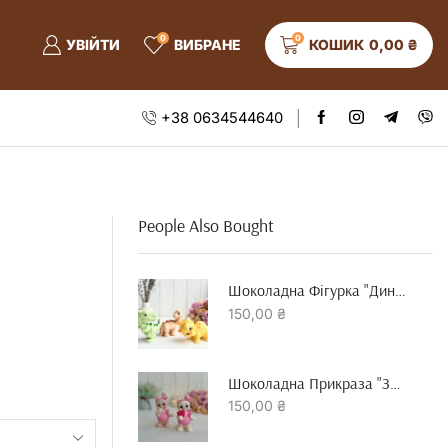
0
0
УВІЙТИ
ВИБРАНЕ
КОШИК
0,00
₴
+38 0634544640
People Also Bought
Шоколадна Фігурка "динозавр"
150,00
₴
Шоколадна Прикраза "зайчик З Серцем"
150,00
₴