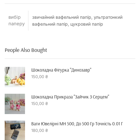
вибір
звичайний вафельний папір, ультратонкий
паперу
вафельний папір, цукровий папір
People Also Bought
Шоколадна Фігурка "динозавр"
150,00
₴
Шоколадна Прикраза "зайчик З Серцем"
150,00
₴
Ваги Ювелірні MH 500, До 500 Гр Точність 0.01 Г
180,00
₴