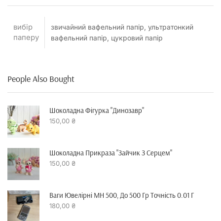
вибір
звичайний вафельний папір, ультратонкий
паперу
вафельний папір, цукровий папір
People Also Bought
Шоколадна Фігурка "динозавр"
150,00
₴
Шоколадна Прикраза "зайчик З Серцем"
150,00
₴
Ваги Ювелірні MH 500, До 500 Гр Точність 0.01 Г
180,00
₴