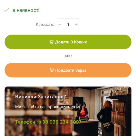
в наявності
Додати В Кошик
АБО
Придбати Зараз
Виникли Запитання?
Ми залюбки вас проконсультуємо.
Телефон : +38 099 234 3097