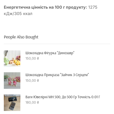
Енергетична цінність на 100 г продукту:
1275
кДж/305 ккал
People Also Bought
Шоколадна Фігурка "динозавр"
150,00
₴
Шоколадна Прикраза "зайчик З Серцем"
150,00
₴
Ваги Ювелірні MH 500, До 500 Гр Точність 0.01 Г
180,00
₴