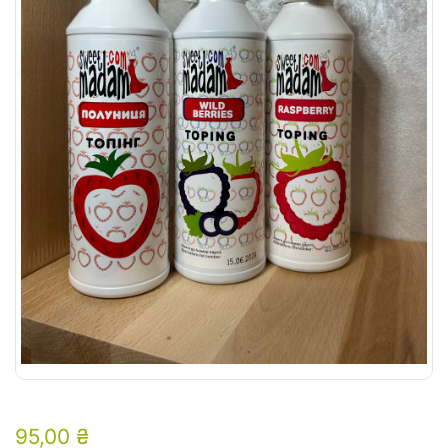
95,00
₴