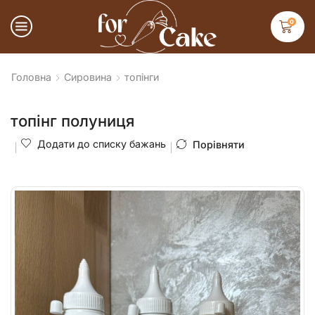
0
Головна
Сировина
топінги
топінг полуниця
Додати до списку бажань
Порівняти