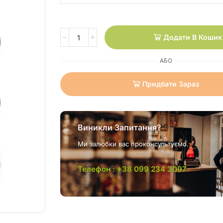
Додати В Кошик
АБО
Придбати Зараз
Виникли Запитання?
Ми залюбки вас проконсультуємо.
Телефон : +38 099 234 3097