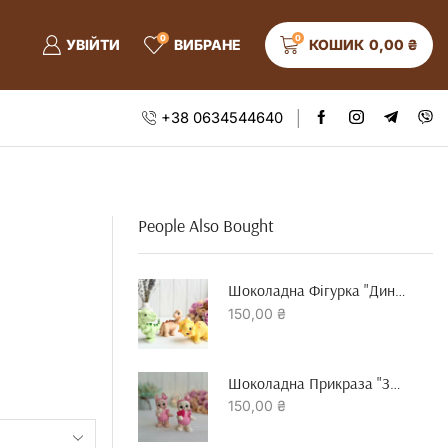
0
0
УВІЙТИ
ВИБРАНЕ
КОШИК
0,00
₴
+38 0634544640
People Also Bought
Шоколадна Фігурка "динозавр"
150,00
₴
Шоколадна Прикраза "зайчик З Серцем"
150,00
₴