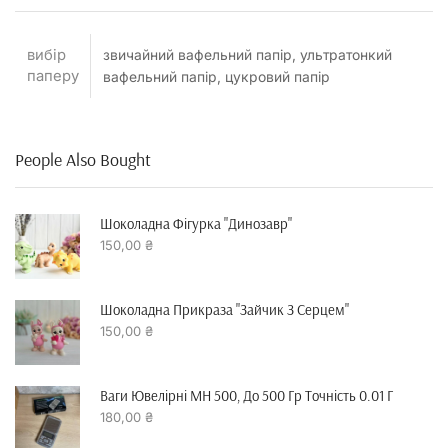
вибір
звичайний вафельний папір, ультратонкий
паперу
вафельний папір, цукровий папір
People Also Bought
Шоколадна Фігурка "динозавр"
150,00
₴
Шоколадна Прикраза "зайчик З Серцем"
150,00
₴
Ваги Ювелірні MH 500, До 500 Гр Точність 0.01 Г
180,00
₴