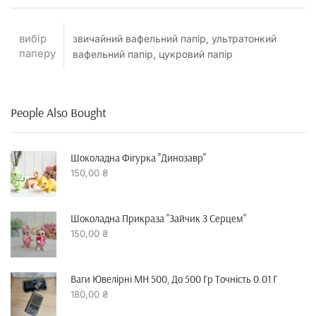
вибір
звичайний вафельний папір, ультратонкий
паперу
вафельний папір, цукровий папір
People Also Bought
Шоколадна Фігурка "динозавр"
150,00
₴
Шоколадна Прикраза "зайчик З Серцем"
150,00
₴
Ваги Ювелірні MH 500, До 500 Гр Точність 0.01 Г
180,00
₴