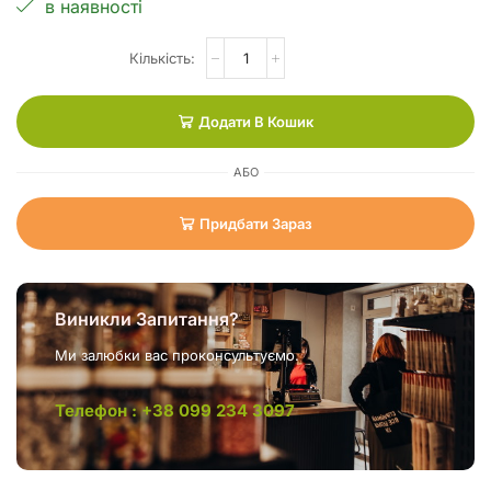
в наявності
Додати В Кошик
АБО
Придбати Зараз
Виникли Запитання?
Ми залюбки вас проконсультуємо.
Телефон : +38 099 234 3097