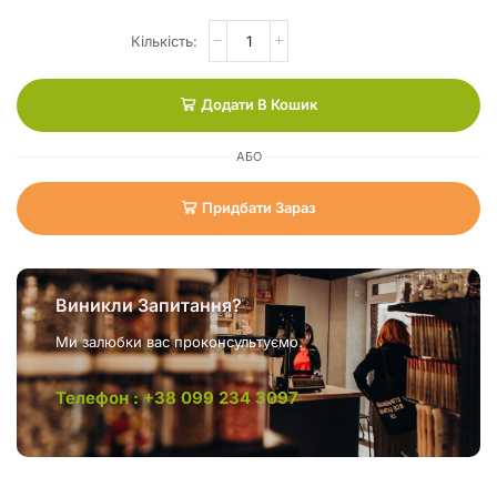
Додати В Кошик
АБО
Придбати Зараз
Виникли Запитання?
Ми залюбки вас проконсультуємо.
Телефон : +38 099 234 3097